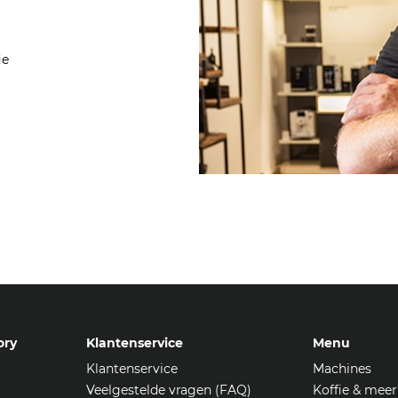
ie
ory
Klantenservice
Menu
Klantenservice
Machines
Veelgestelde vragen (FAQ)
Koffie & meer