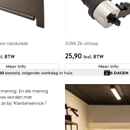
on residulade
JURA Z6 uitloop
25,90
cl. BTW
Incl. BTW
Meer Info
Meer Info
.00
besteld, volgende werkdag in huis
6 DAGEN
n mening. En die mening
views worden met
e bij 'Klantenservice /