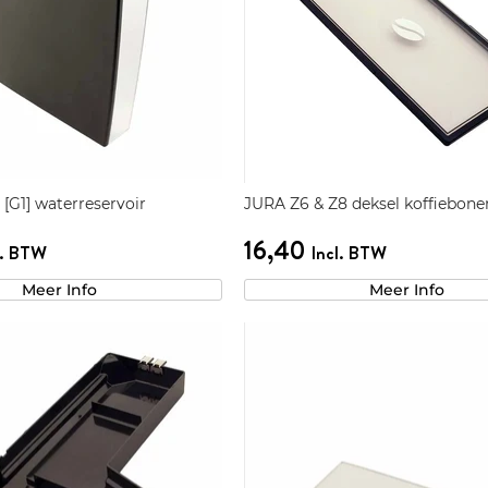
[G1] waterreservoir
JURA Z6 & Z8 deksel koffiebonen
16,40
l. BTW
Incl. BTW
Meer Info
Meer Info