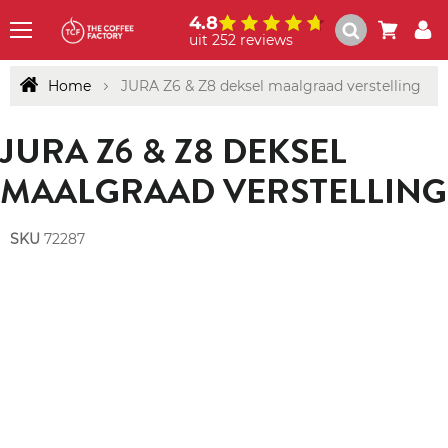
4.8
uit 252 reviews
Menu
Home
JURA Z6 & Z8 deksel maalgraad verstelling
JURA Z6 & Z8 DEKSEL
MAALGRAAD VERSTELLING
SKU
72287