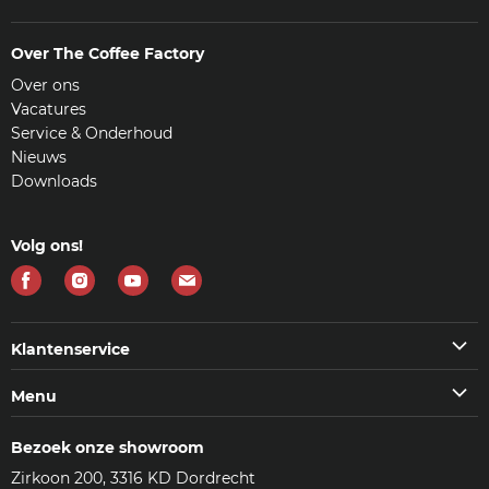
Over The Coffee Factory
Over ons
Vacatures
Service & Onderhoud
Nieuws
Downloads
Volg ons!
Vind
Vind
Vind
Vind
ons
ons
ons
ons
op
op
op
op
Klantenservice
Facebook
Instagram
Youtube
E-
Klantenservice
Menu
mail
Veelgestelde vragen (FAQ)
Machines
Contact
Bezoek onze showroom
Koffie & meer
Bezorgen
Zirkoon 200, 3316 KD Dordrecht
Accessoires
Reviews