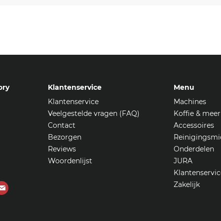
ory
Klantenservice
Menu
Klantenservice
Machines
Veelgestelde vragen (FAQ)
Koffie & meer
Contact
Accessoires
Bezorgen
Reinigingsmi
Reviews
Onderdelen
Woordenlijst
JURA
Klantenservic
Zakelijk
Vind
ons
op