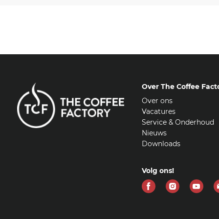
Over The Coffee Fact
Over ons
Vacatures
Service & Onderhoud
Nieuws
Downloads
Volg ons!
Vind
Vind
Vind
ons
ons
ons
op
op
op