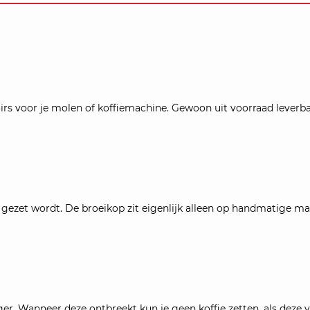
irs voor je molen of koffiemachine. Gewoon uit voorraad leverbaa
 gezet wordt. De broeikop zit eigenlijk alleen op handmatige ma
ger. Wanneer deze ontbreekt kun je geen koffie zetten, als deze vers