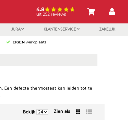
4.8
uit 252 reviews
JURA
KLANTENSERVICE
ZAKELIJK
EIGEN
werkplaats
 Een defecte thermostaat kan leiden tot te
.
Zien als
Bekijk