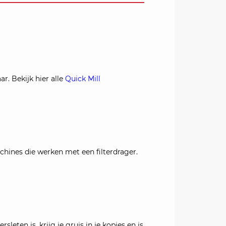
r. Bekijk hier alle
Quick Mill
chines die werken met een filterdrager.
leten is, krijg je gruis in je kopjes en is