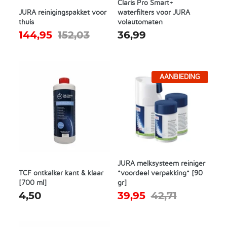
Claris Pro Smart+
JURA reinigingspakket voor
waterfilters voor JURA
thuis
volautomaten
144,95
152,03
36,99
AANBIEDING
JURA melksysteem reiniger
TCF ontkalker kant & klaar
*voordeel verpakking* [90
[700 ml]
gr]
4,50
39,95
42,71