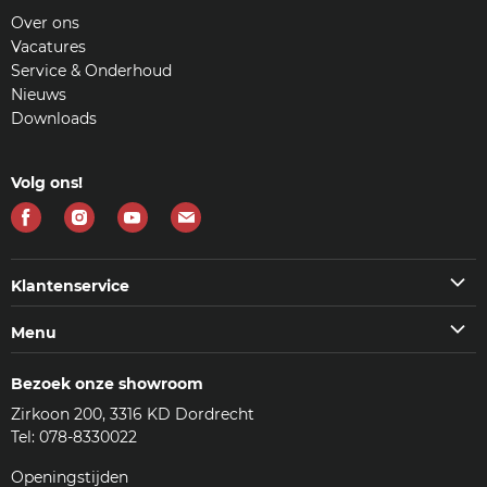
Over ons
Vacatures
Service & Onderhoud
Nieuws
Downloads
Volg ons!
Vind
Vind
Vind
Vind
ons
ons
ons
ons
op
op
op
op
Klantenservice
Facebook
Instagram
Youtube
E-
Klantenservice
Menu
mail
Veelgestelde vragen (FAQ)
Machines
Contact
Bezoek onze showroom
Koffie & meer
Bezorgen
Zirkoon 200, 3316 KD Dordrecht
Accessoires
Reviews
Tel: 078-8330022
Reinigingsmiddelen
Woordenlijst
Onderdelen
Openingstijden