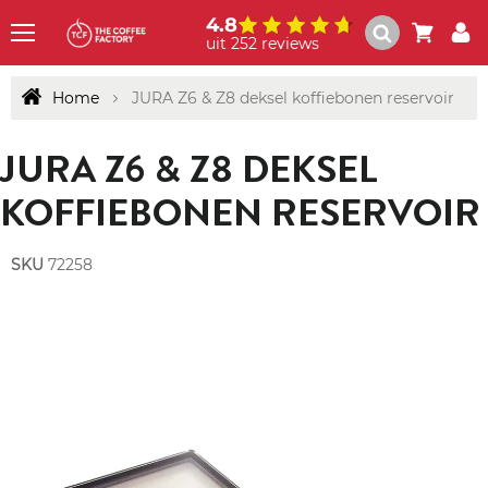
4.8
uit 252 reviews
Menu
Home
JURA Z6 & Z8 deksel koffiebonen reservoir
JURA Z6 & Z8 DEKSEL
KOFFIEBONEN RESERVOIR
SKU
72258