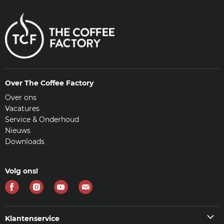
Over The Coffee Factory
Over ons
Vacatures
Service & Onderhoud
Nieuws
Downloads
Volg ons!
Vind
Vind
Vind
Vind
ons
ons
ons
ons
op
op
op
op
Klantenservice