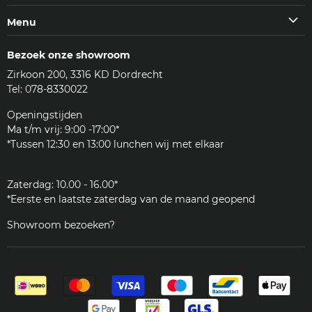
Facebook
Instagram
Youtube
E-
Klantenservice
Menu
mail
Veelgestelde vragen (FAQ)
Machines
Contact
Bezoek onze showroom
Koffie & meer
Bezorgen
Zirkoon 200, 3316 KD Dordrecht
Accessoires
Reviews
Tel: 078-8330022
Reinigingsmiddelen
Woordenlijst
Onderdelen
Openingstijden
JURA
Ma t/m vrij: 9:00 -17:00*
Klantenservice
*Tussen 12:30 en 13:00 lunchen wij met elkaar
Zakelijk
Zaterdag: 10.00 - 16.00*
*Eerste en laatste zaterdag van de maand geopend
Showroom bezoeken?