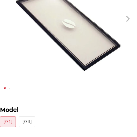
Model
[G1]
[GII]