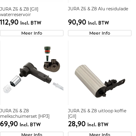
JURA Z6 & Z8 Alu residulade
JURA Z6 & Z8 [GII]
waterreservoir
112,90
90,90
Incl. BTW
Incl. BTW
Meer Info
Meer Info
JURA Z6 & Z8
JURA Z6 & Z8 uitloop koffie
melkschuimerset [HP3]
[GII]
69,90
28,90
Incl. BTW
Incl. BTW
Meer Info
Meer Info