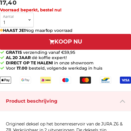
17,40
Voorraad beperkt, bestel nu!
Aantal
HAAST JE!
Nog maar
1
op voorraad
KOOP NU
GRATIS
verzending vanaf €59,95
AL 20 JAAR
dé koffie expert!
DIRECT OP TE HALEN!
in onze showroom
Voor
17.00
besteld, volgende werkdag in huis
Product beschrijving
Origineel deksel op het bonenreservoir van de JURA Z6 &
Z8. Verkrijgbaar in 2 uitvoeringen. De deksels zijn