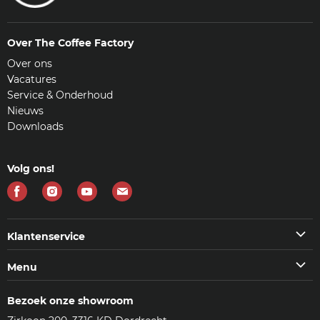
Over The Coffee Factory
Over ons
Vacatures
Service & Onderhoud
Nieuws
Downloads
Volg ons!
Vind
Vind
Vind
Vind
ons
ons
ons
ons
op
op
op
op
Klantenservice
Facebook
Instagram
Youtube
E-
Klantenservice
Menu
mail
Veelgestelde vragen (FAQ)
Machines
Contact
Bezoek onze showroom
Koffie & meer
Bezorgen