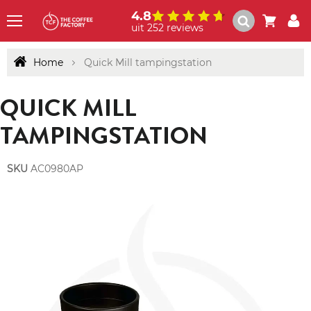
4.8
uit 252 reviews
Menu
Home
Quick Mill tampingstation
QUICK MILL
TAMPINGSTATION
SKU
AC0980AP