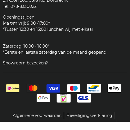
Zirkoon 200, 3316 KD Dordrecht
Accessoires
Reviews
Tel: 078-8330022
Reinigingsmiddelen
Woordenlijst
Onderdelen
Openingstijden
JURA
Ma t/m vrij: 9:00 -17:00*
Klantenservice
*Tussen 12:30 en 13:00 lunchen wij met elkaar
Zakelijk
Zaterdag: 10.00 - 16.00*
*Eerste en laatste zaterdag van de maand geopend
Showroom bezoeken?
Algemene voorwaarden
Beveiligingsverklaring
Retour- en teruggavebeleid
Servicevoorwaarden