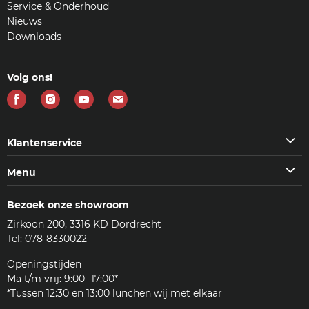
Service & Onderhoud
Nieuws
Downloads
Volg ons!
Vind
Vind
Vind
Vind
ons
ons
ons
ons
op
op
op
op
Klantenservice
Facebook
Instagram
Youtube
E-
Klantenservice
Menu
mail
Veelgestelde vragen (FAQ)
Machines
Contact
Bezoek onze showroom
Koffie & meer
Bezorgen
Zirkoon 200, 3316 KD Dordrecht
Accessoires
Reviews
Tel: 078-8330022
Reinigingsmiddelen
Woordenlijst
Onderdelen
Openingstijden
JURA
Ma t/m vrij: 9:00 -17:00*
Klantenservice
*Tussen 12:30 en 13:00 lunchen wij met elkaar
Zakelijk