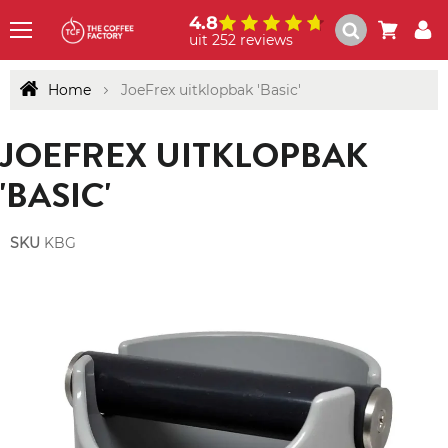
4.8
uit 252 reviews
Menu
Home
JoeFrex uitklopbak 'Basic'
JOEFREX UITKLOPBAK
'BASIC'
SKU
KBG