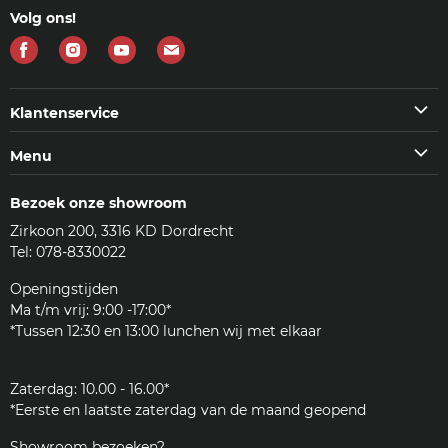
Volg ons!
Vind
Vind
Vind
Vind
ons
ons
ons
ons
op
op
op
op
Klantenservice
Facebook
Instagram
Youtube
E-
Klantenservice
Menu
mail
Veelgestelde vragen (FAQ)
Machines
Contact
Bezoek onze showroom
Koffie & meer
Bezorgen
Zirkoon 200, 3316 KD Dordrecht
Accessoires
Reviews
Tel: 078-8330022
Reinigingsmiddelen
Woordenlijst
Onderdelen
Openingstijden
JURA
Ma t/m vrij: 9:00 -17:00*
Klantenservice
*Tussen 12:30 en 13:00 lunchen wij met elkaar
Zakelijk
Zaterdag: 10.00 - 16.00*
*Eerste en laatste zaterdag van de maand geopend
Showroom bezoeken?