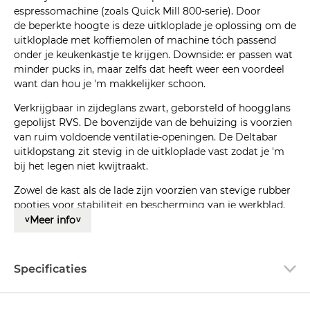
espressomachine (zoals Quick Mill 800-serie). Door
de beperkte hoogte is deze uitkloplade je oplossing om de
uitkloplade met koffiemolen of machine tóch passend
onder je keukenkastje te krijgen. Downside: er passen wat
minder pucks in, maar zelfs dat heeft weer een voordeel
want dan hou je 'm makkelijker schoon.
Verkrijgbaar in zijdeglans zwart, geborsteld of hoogglans
gepolijst RVS. De bovenzijde van de behuizing is voorzien
van ruim voldoende ventilatie-openingen. De Deltabar
uitklopstang zit stevig in de uitkloplade vast zodat je 'm
bij het legen niet kwijtraakt.
Zowel de kast als de lade zijn voorzien van stevige rubber
pootjes voor stabiliteit en bescherming van je werkblad.
De lade sluit ook netjes op een rubber, dus geen
Meer info
<
<
geklapper bij het sluiten. De lade loopt soepel op 2 nylon
geleiders.
Specificaties