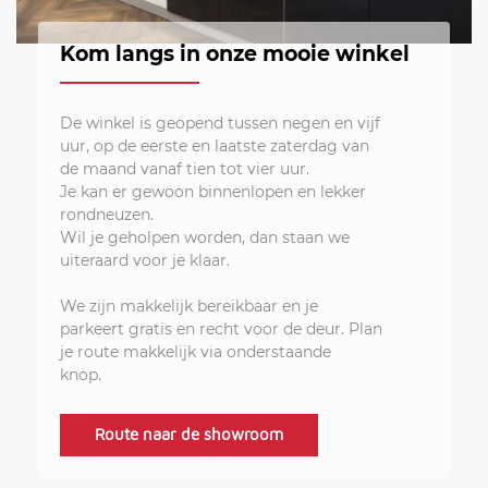
Kom langs in onze mooie winkel
De winkel is geopend tussen negen en vijf
uur, op de eerste en laatste zaterdag van
de maand vanaf tien tot vier uur.
Je kan er gewoon binnenlopen en lekker
rondneuzen.
Wil je geholpen worden, dan staan we
uiteraard voor je klaar.
We zijn makkelijk bereikbaar en je
parkeert gratis en recht voor de deur. Plan
je route makkelijk via onderstaande
knop.
Route naar de showroom