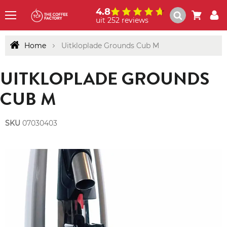
4.8
uit 252 reviews
Menu
Home
Uitkloplade Grounds Cub M
UITKLOPLADE GROUNDS
CUB M
SKU
07030403