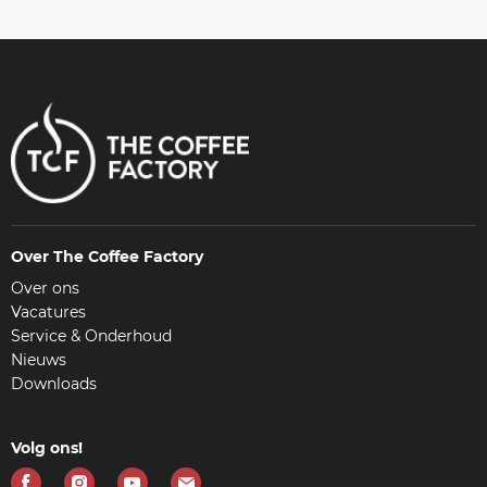
Over The Coffee Factory
Over ons
Vacatures
Service & Onderhoud
Nieuws
Downloads
Volg ons!
Vind
Vind
Vind
Vind