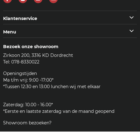
ons
ons
ons
ons
op
op
op
op
Klantenservice
Facebook
Instagram
Youtube
E-
Klantenservice
Menu
mail
Veelgestelde vragen (FAQ)
Machines
Contact
Bezoek onze showroom
Koffie & meer
Bezorgen
Zirkoon 200, 3316 KD Dordrecht
Accessoires
Reviews
Tel: 078-8330022
Reinigingsmiddelen
Woordenlijst
Onderdelen
Openingstijden
JURA
Ma t/m vrij: 9:00 -17:00*
Klantenservice
*Tussen 12:30 en 13:00 lunchen wij met elkaar
Zakelijk
Zaterdag: 10.00 - 16.00*
*Eerste en laatste zaterdag van de maand geopend
Showroom bezoeken?