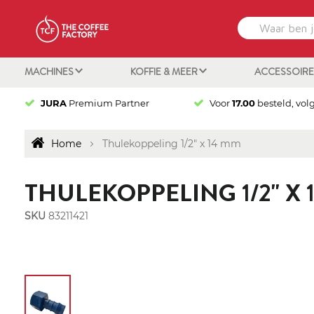
MACHINES
KOFFIE & MEER
ACCESSOIR
JURA
Premium Partner
Voor
17.00
besteld, vol
Home
Thulekoppeling 1/2" x 14 mm
THULEKOPPELING 1/2" X 
SKU
83211421