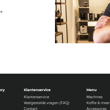
ie
ory
Klantenservice
Menu
Klantenservice
Machines
Veelgestelde vragen (FAQ)
Koffie & meer
Contact
Accessoires