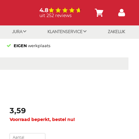
4.8
uit 252 reviews
JURA
KLANTENSERVICE
ZAKELIJK
EIGEN
werkplaats
3,59
Voorraad beperkt, bestel nu!
Aantal