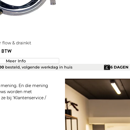
 flow & drainkit
l. BTW
Meer Info
.00
besteld, volgende werkdag in huis
6 DAGEN
n mening. En die mening
views worden met
e bij 'Klantenservice /