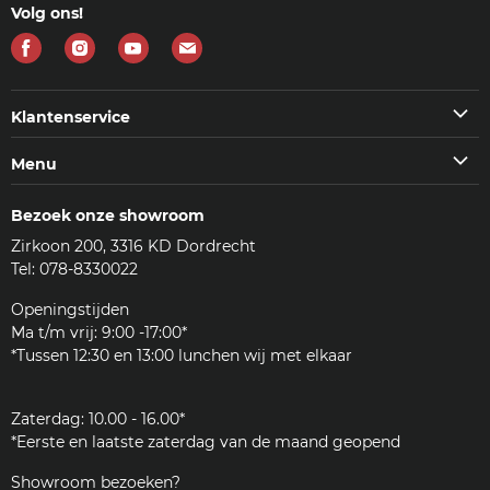
Volg ons!
Vind
Vind
Vind
Vind
ons
ons
ons
ons
op
op
op
op
Klantenservice
Facebook
Instagram
Youtube
E-
Klantenservice
Menu
mail
Veelgestelde vragen (FAQ)
Machines
Contact
Bezoek onze showroom
Koffie & meer
Bezorgen
Zirkoon 200, 3316 KD Dordrecht
Accessoires
Reviews
Tel: 078-8330022
Reinigingsmiddelen
Woordenlijst
Onderdelen
Openingstijden
JURA
Ma t/m vrij: 9:00 -17:00*
Klantenservice
*Tussen 12:30 en 13:00 lunchen wij met elkaar
Zakelijk
Zaterdag: 10.00 - 16.00*
*Eerste en laatste zaterdag van de maand geopend
Showroom bezoeken?