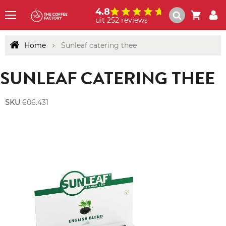
4.8
uit 252 reviews
Menu
Home
Sunleaf catering thee
SUNLEAF CATERING THEE
SKU
606.431