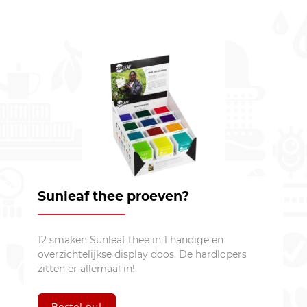
Sunleaf thee proeven?
12 smaken Sunleaf thee in 1 handige en
overzichtelijkse display doos. De hardlopers
zitten er allemaal in!
Bestel nu!