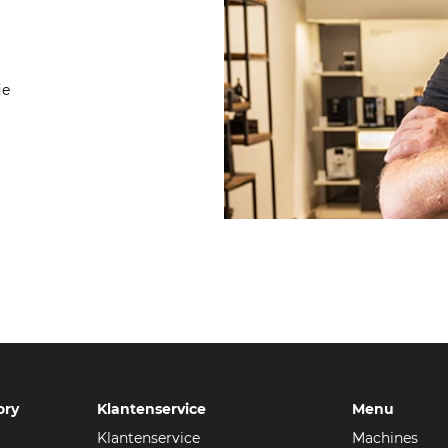
ie
ory
Klantenservice
Menu
Klantenservice
Machines