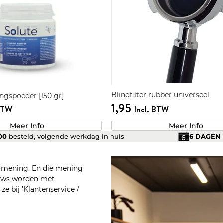
Blindfilter rubber universeel
ingspoeder [150 gr]
1,95
 BTW
Incl. BTW
Meer Info
Meer Info
.00
besteld, volgende werkdag in huis
6 DAGEN
n mening. En die mening
views worden met
e bij 'Klantenservice /