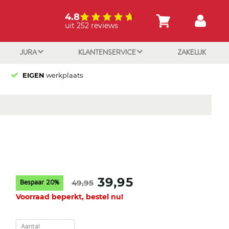
4.8
uit 252 reviews
JURA
KLANTENSERVICE
ZAKELIJK
EIGEN
werkplaats
39,95
49,95
Bespaar
20
%
Voorraad beperkt, bestel nu!
Aantal