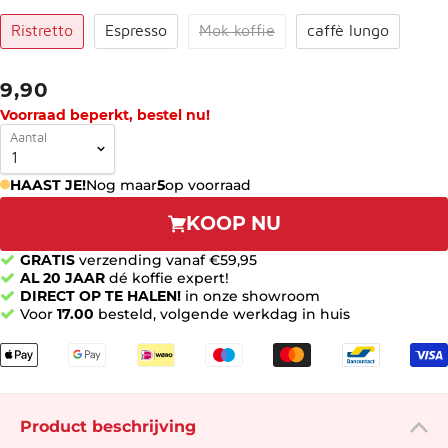
Ristretto
Espresso
Mok koffie
caffè lungo
9,90
Voorraad beperkt, bestel nu!
Aantal
HAAST JE!
Nog maar
5
op voorraad
KOOP NU
GRATIS
verzending vanaf €59,95
AL 20 JAAR
dé koffie expert!
DIRECT OP TE HALEN!
in onze showroom
Voor
17.00
besteld, volgende werkdag in huis
Product beschrijving