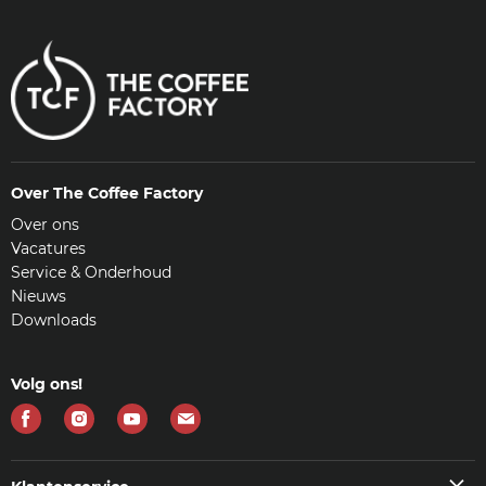
Over The Coffee Factory
Over ons
Vacatures
Service & Onderhoud
Nieuws
Downloads
Volg ons!
Vind
Vind
Vind
Vind
ons
ons
ons
ons
op
op
op
op