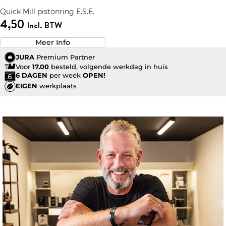
Quick Mill pistonring E.S.E.
4,50
Incl. BTW
Meer Info
JURA
Premium Partner
Voor
17.00
besteld, volgende werkdag in huis
6 DAGEN
per week
OPEN!
EIGEN
werkplaats