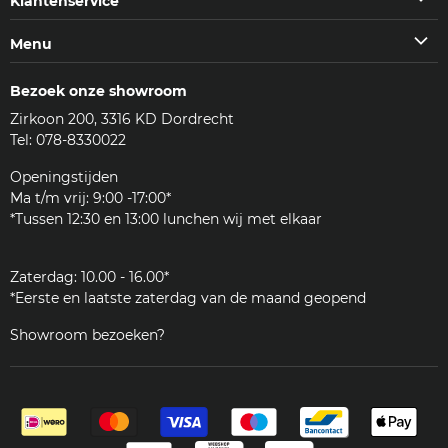
Klantenservice
Facebook
Instagram
Youtube
E-
Klantenservice
Menu
mail
Veelgestelde vragen (FAQ)
Machines
Contact
Bezoek onze showroom
Koffie & meer
Bezorgen
Zirkoon 200, 3316 KD Dordrecht
Accessoires
Reviews
Tel: 078-8330022
Reinigingsmiddelen
Woordenlijst
Onderdelen
Openingstijden
JURA
Ma t/m vrij: 9:00 -17:00*
Klantenservice
*Tussen 12:30 en 13:00 lunchen wij met elkaar
Zakelijk
Zaterdag: 10.00 - 16.00*
*Eerste en laatste zaterdag van de maand geopend
Showroom bezoeken?