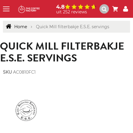
4.8
uit 252 reviews
Menu
Home
Quick Mill filterbakje E.S.E. servings
QUICK MILL FILTERBAKJE
E.S.E. SERVINGS
SKU
AC0810FC1