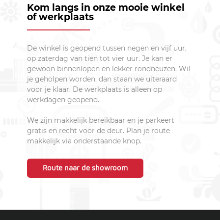
Kom langs in onze mooie winkel
of werkplaats
De winkel is geopend tussen negen en vijf uur,
op zaterdag van tien tot vier uur. Je kan er
gewoon binnenlopen en lekker rondneuzen. Wil
je geholpen worden, dan staan we uiteraard
voor je klaar. De werkplaats is alleen op
werkdagen geopend.
We zijn makkelijk bereikbaar en je parkeert
gratis en recht voor de deur. Plan je route
makkelijk via onderstaande knop.
Route naar de showroom