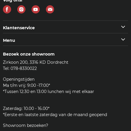
Vind
Vind
Vind
Vind
ons
ons
ons
ons
op
op
op
op
Klantenservice
Facebook
Instagram
Youtube
E-
Klantenservice
Menu
mail
Veelgestelde vragen (FAQ)
Machines
Contact
Bezoek onze showroom
Koffie & meer
Bezorgen
Zirkoon 200, 3316 KD Dordrecht
Accessoires
Reviews
Tel: 078-8330022
Reinigingsmiddelen
Woordenlijst
Onderdelen
Openingstijden
JURA
Ma t/m vrij: 9:00 -17:00*
Klantenservice
*Tussen 12:30 en 13:00 lunchen wij met elkaar
Zakelijk
Zaterdag: 10.00 - 16.00*
*Eerste en laatste zaterdag van de maand geopend
Showroom bezoeken?