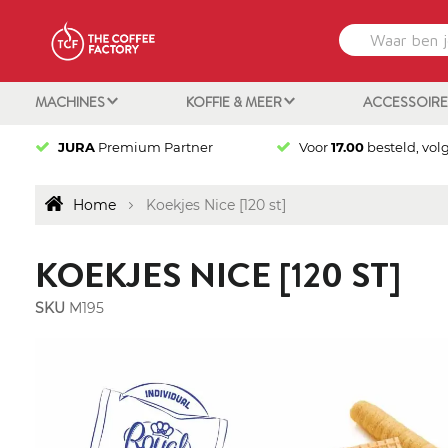
MACHINES
KOFFIE & MEER
ACCESSOIR
JURA
Premium Partner
Voor
17.00
besteld, vol
Home
Koekjes Nice [120 st]
KOEKJES NICE [120 ST]
SKU
M195