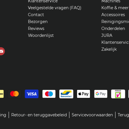
Klantenservice
Machines
Veelgestelde vragen (FAQ)
Koffie & meer
Contact
Accessoires
Bezorgen
Reinigingsmi
Reviews
Onderdelen
Woordenlijst
JURA
Klantenservic
Zakelijk
Vind
ons
op
ube
E-
mail
ring
Retour- en teruggavebeleid
Servicevoorwaarden
Terug