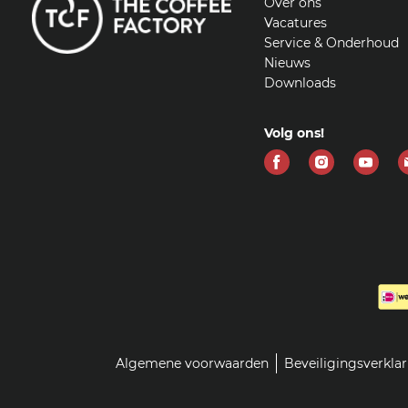
Over ons
Vacatures
Service & Onderhoud
Nieuws
Downloads
Volg ons!
Vind
Vind
Vind
ons
ons
ons
op
op
op
Facebook
Instagram
Yout
Algemene voorwaarden
Beveiligingsverkla