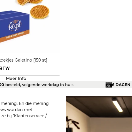
oekjes Galetino [150 st]
. BTW
Meer Info
.00
besteld, volgende werkdag in huis
6 DAGEN
n mening. En die mening
views worden met
e bij 'Klantenservice /