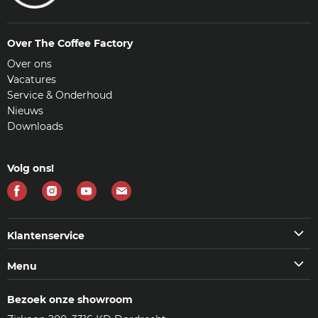
Over The Coffee Factory
Over ons
Vacatures
Service & Onderhoud
Nieuws
Downloads
Volg ons!
Vind
Vind
Vind
Vind
ons
ons
ons
ons
op
op
op
op
Klantenservice
Facebook
Instagram
Youtube
E-
Klantenservice
Menu
mail
Veelgestelde vragen (FAQ)
Machines
Contact
Bezoek onze showroom
Koffie & meer
Bezorgen