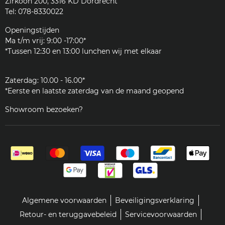
Zirkoon 200, 3316 KD Dordrecht
Accessoires
Reviews
Tel: 078-8330022
Reinigingsmiddelen
Woordenlijst
Onderdelen
Openingstijden
JURA
Ma t/m vrij: 9:00 -17:00*
Klantenservice
*Tussen 12:30 en 13:00 lunchen wij met elkaar
Zakelijk
Zaterdag: 10.00 - 16.00*
*Eerste en laatste zaterdag van de maand geopend
Showroom bezoeken?
Algemene voorwaarden
Beveiligingsverklaring
Retour- en teruggavebeleid
Servicevoorwaarden