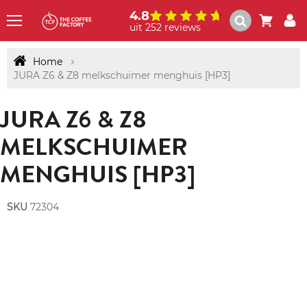
4.8
uit 252 reviews
Menu
Home
JURA Z6 & Z8 melkschuimer menghuis [HP3]
JURA Z6 & Z8
MELKSCHUIMER
MENGHUIS [HP3]
SKU
72304