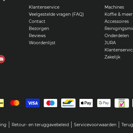
Klantenservice
Machines
Veelgestelde vragen (FAQ)
Koffie & meer
Contact
Accessoires
Bezorgen
Reinigingsmi
Reviews
Onderdelen
Woordenlijst
JURA
Klantenservic
Zakelijk
Vind
ons
op
ube
E-
mail
ring
Retour- en teruggavebeleid
Servicevoorwaarden
Terug