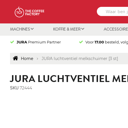
MACHINES
KOFFIE & MEER
ACCESSOIR
JURA
Premium Partner
Voor
17.00
besteld, vol
Home
JURA luchtventiel melkschuimer [3 st]
JURA LUCHTVENTIEL MEL
SKU
72444