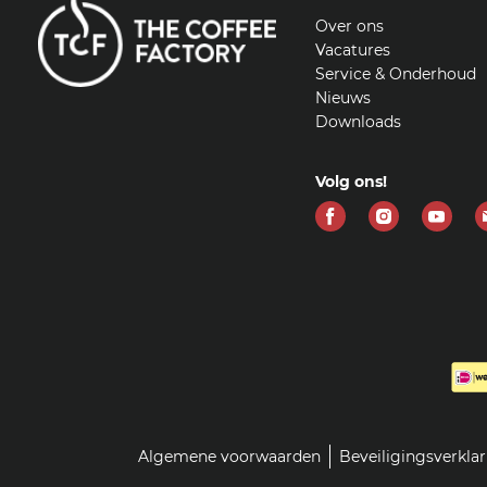
Over ons
Vacatures
Service & Onderhoud
Nieuws
Downloads
Volg ons!
Vind
Vind
Vind
ons
ons
ons
op
op
op
Facebook
Instagram
Yout
Algemene voorwaarden
Beveiligingsverkla