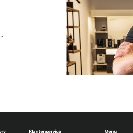
ie
ory
Klantenservice
Menu