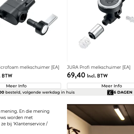
icrofoam melkschuimer [EA]
JURA Profi melkschuimer [EA]
69,40
l. BTW
Incl. BTW
Meer Info
Meer Info
.00
besteld, volgende werkdag in huis
6 DAGEN
n mening. En die mening
views worden met
e bij 'Klantenservice /