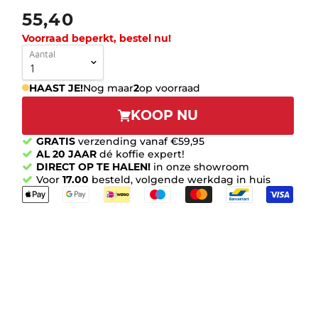
55,40
Voorraad beperkt, bestel nu!
Aantal
HAAST JE!
Nog maar
2
op voorraad
KOOP NU
GRATIS
verzending vanaf €59,95
AL 20 JAAR
dé koffie expert!
DIRECT OP TE HALEN!
in onze showroom
Voor
17.00
besteld, volgende werkdag in huis