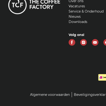
Over ons
Vacatures
Service & Onderhoud
Nieuws
Downloads
Volg ons!
Vind
Vind
Vind
ons
ons
ons
op
op
op
Facebook
Instagram
Yout
Algemene voorwaarden
Beveiligingsverkla