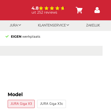
4.8
uit 252 reviews
JURA
KLANTENSERVICE
ZAKELIJK
EIGEN
werkplaats
Model
JURA Giga X3
JURA Giga X3c