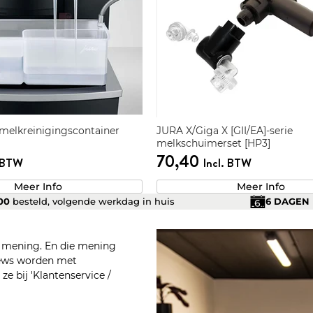
 melkreinigingscontainer
JURA X/Giga X [GII/EA]-serie
melkschuimerset [HP3]
70,40
. BTW
Incl. BTW
Meer Info
Meer Info
.00
besteld, volgende werkdag in huis
6 DAGEN
n mening. En die mening
views worden met
e bij 'Klantenservice /