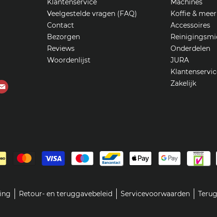
Klantenservice
Machines
Veelgestelde vragen (FAQ)
Koffie & meer
Contact
Accessoires
Bezorgen
Reinigingsmi
Reviews
Onderdelen
Woordenlijst
JURA
Klantenservic
Zakelijk
Vind
ons
op
ube
E-
mail
ring
Retour- en teruggavebeleid
Servicevoorwaarden
Terug