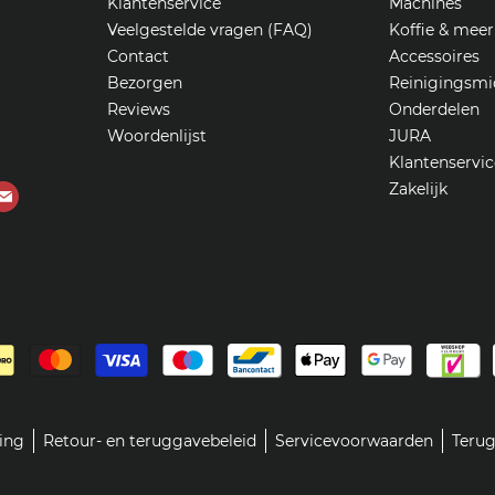
Klantenservice
Machines
Veelgestelde vragen (FAQ)
Koffie & meer
Contact
Accessoires
Bezorgen
Reinigingsmi
Reviews
Onderdelen
Woordenlijst
JURA
Klantenservic
Zakelijk
Vind
ons
op
ube
E-
mail
ring
Retour- en teruggavebeleid
Servicevoorwaarden
Terug