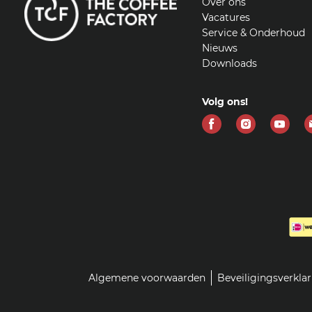
Over ons
Vacatures
Service & Onderhoud
Nieuws
Downloads
Volg ons!
Vind
Vind
Vind
ons
ons
ons
op
op
op
Facebook
Instagram
Yout
Algemene voorwaarden
Beveiligingsverkla