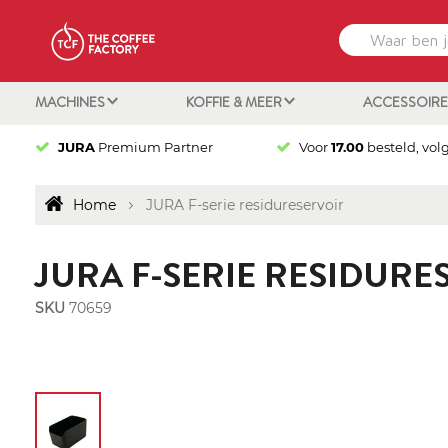
MACHINES
KOFFIE & MEER
ACCESSOIR
JURA
Premium Partner
Voor
17.00
besteld, vol
Home
JURA F-serie residureservoir
JURA F-SERIE RESIDURE
SKU
70659