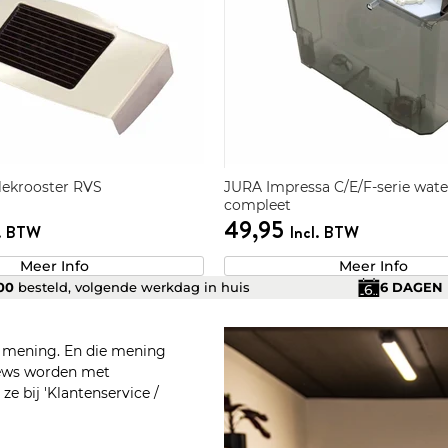
 lekrooster RVS
JURA Impressa C/E/F-serie wate
compleet
49,95
l. BTW
Incl. BTW
Meer Info
Meer Info
.00
besteld, volgende werkdag in huis
6 DAGEN
n mening. En die mening
views worden met
e bij 'Klantenservice /