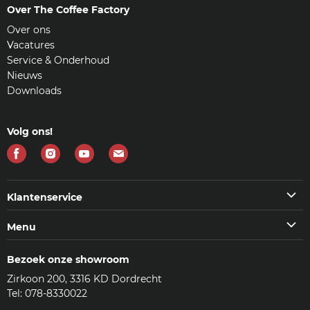
Over The Coffee Factory
Over ons
Vacatures
Service & Onderhoud
Nieuws
Downloads
Volg ons!
Vind
Vind
Vind
Vind
ons
ons
ons
ons
op
op
op
op
Klantenservice
Facebook
Instagram
Youtube
E-
Klantenservice
Menu
mail
Veelgestelde vragen (FAQ)
Machines
Contact
Bezoek onze showroom
Koffie & meer
Bezorgen
Zirkoon 200, 3316 KD Dordrecht
Accessoires
Reviews
Tel: 078-8330022
Reinigingsmiddelen
Woordenlijst