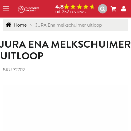
4.8
uit 252 reviews
Menu
Home
JURA Ena melkschuimer uitloop
JURA ENA MELKSCHUIMER
UITLOOP
SKU
72702