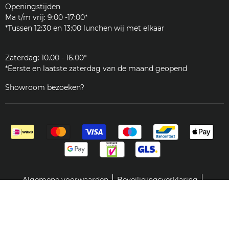
Onderdelen
Openingstijden
JURA
Ma t/m vrij: 9:00 -17:00*
Klantenservice
*Tussen 12:30 en 13:00 lunchen wij met elkaar
Zakelijk
Zaterdag: 10.00 - 16.00*
*Eerste en laatste zaterdag van de maand geopend
Showroom bezoeken?
Algemene voorwaarden
Beveiligingsverklaring
Retour- en teruggavebeleid
Servicevoorwaarden
Terugbetaling
© 2002 - 2026 The Coffee Factory