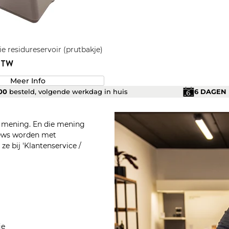
e residureservoir (prutbakje)
 BTW
Meer Info
.00
besteld, volgende werkdag in huis
6 DAGEN
n mening. En die mening
views worden met
e bij 'Klantenservice /
ie