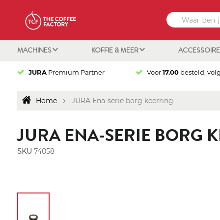
MACHINES
KOFFIE & MEER
ACCESSOIR
JURA
Premium Partner
Voor
17.00
besteld, vol
Home
JURA Ena-serie borg keerring
JURA ENA-SERIE BORG 
SKU
74058