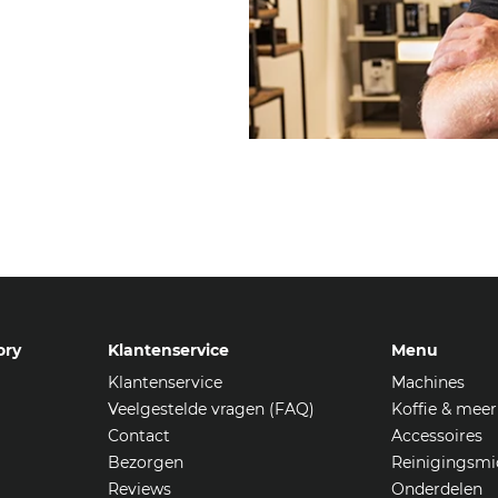
ory
Klantenservice
Menu
Klantenservice
Machines
Veelgestelde vragen (FAQ)
Koffie & meer
Contact
Accessoires
Bezorgen
Reinigingsmi
Reviews
Onderdelen