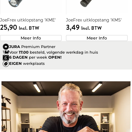
JoeFrex uitklopstang 'KME'
JoeFrex uitklopstang 'KMS'
25,90
3,49
Incl. BTW
Incl. BTW
Meer Info
Meer Info
JURA
Premium Partner
Voor
17.00
besteld, volgende werkdag in huis
6 DAGEN
per week
OPEN!
EIGEN
werkplaats