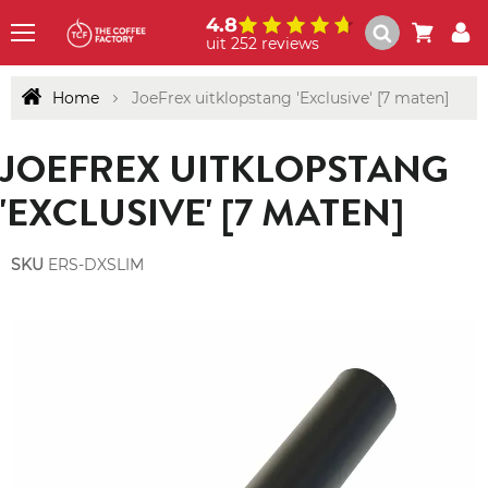
4.8
uit 252 reviews
Menu
Home
JoeFrex uitklopstang 'Exclusive' [7 maten]
JOEFREX UITKLOPSTANG
'EXCLUSIVE' [7 MATEN]
SKU
ERS-DXSLIM