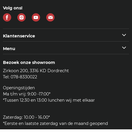
Volg ons!
Vind
Vind
Vind
Vind
ons
ons
ons
ons
op
op
op
op
Klantenservice
Facebook
Instagram
Youtube
E-
Klantenservice
Menu
mail
Veelgestelde vragen (FAQ)
Machines
Contact
Bezoek onze showroom
Koffie & meer
Bezorgen
Zirkoon 200, 3316 KD Dordrecht
Accessoires
Reviews
Tel: 078-8330022
Reinigingsmiddelen
Woordenlijst
Onderdelen
Openingstijden
JURA
Ma t/m vrij: 9:00 -17:00*
Klantenservice
*Tussen 12:30 en 13:00 lunchen wij met elkaar
Zakelijk
Zaterdag: 10.00 - 16.00*
*Eerste en laatste zaterdag van de maand geopend