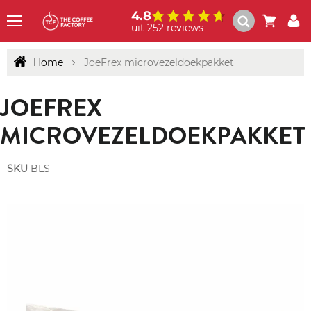
4.8
uit 252 reviews
Menu
Home
JoeFrex microvezeldoekpakket
JOEFREX
MICROVEZELDOEKPAKKET
SKU
BLS