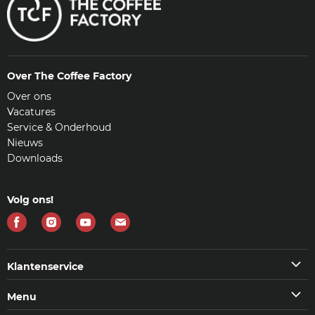
Over The Coffee Factory
Over ons
Vacatures
Service & Onderhoud
Nieuws
Downloads
Volg ons!
Vind
Vind
Vind
Vind
ons
ons
ons
ons
op
op
op
op
Klantenservice
Facebook
Instagram
Youtube
E-
Klantenservice
Menu
mail
Veelgestelde vragen (FAQ)