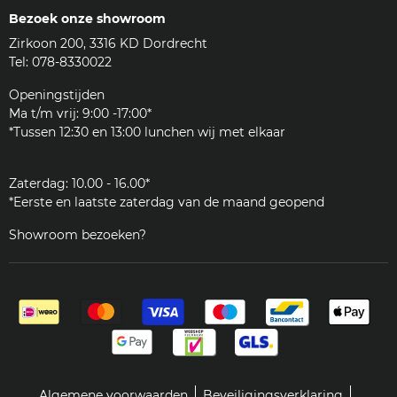
Machines
Contact
Bezoek onze showroom
Koffie & meer
Bezorgen
Zirkoon 200, 3316 KD Dordrecht
Accessoires
Reviews
Tel: 078-8330022
Reinigingsmiddelen
Woordenlijst
Onderdelen
Openingstijden
JURA
Ma t/m vrij: 9:00 -17:00*
Klantenservice
*Tussen 12:30 en 13:00 lunchen wij met elkaar
Zakelijk
Zaterdag: 10.00 - 16.00*
*Eerste en laatste zaterdag van de maand geopend
Showroom bezoeken?
Algemene voorwaarden
Beveiligingsverklaring