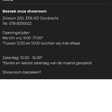
Veelgestelde vragen (FAQ)
Machines
Contact
Bezoek onze showroom
Koffie & meer
Bezorgen
Zirkoon 200, 3316 KD Dordrecht
Accessoires
Reviews
Tel: 078-8330022
Reinigingsmiddelen
Woordenlijst
Onderdelen
Openingstijden
JURA
Ma t/m vrij: 9:00 -17:00*
Klantenservice
*Tussen 12:30 en 13:00 lunchen wij met elkaar
Zakelijk
Zaterdag: 10.00 - 16.00*
*Eerste en laatste zaterdag van de maand geopend
Showroom bezoeken?