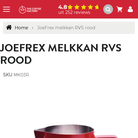
4.8
uit 252 reviews
Menu
Home
JoeFrex melkkan RVS rood
JOEFREX MELKKAN RVS
ROOD
SKU
MK03R