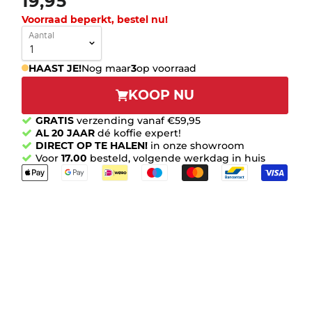
19,95
Voorraad beperkt, bestel nu!
Aantal
HAAST JE!
Nog maar
3
op voorraad
KOOP NU
GRATIS
verzending vanaf €59,95
AL 20 JAAR
dé koffie expert!
DIRECT OP TE HALEN!
in onze showroom
Voor
17.00
besteld, volgende werkdag in huis