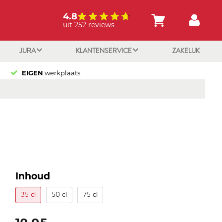
4.8
uit 252 reviews
JURA
KLANTENSERVICE
ZAKELIJK
EIGEN
werkplaats
Inhoud
35 cl
50 cl
75 cl