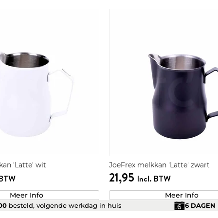
an 'Latte' wit
JoeFrex melkkan 'Latte' zwart
21,95
. BTW
Incl. BTW
Meer Info
Meer Info
.00
besteld, volgende werkdag in huis
6 DAGEN