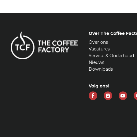
Over The Coffee Fact
Over ons
Vacatures
Service & Onderhoud
Nieuws
Downloads
Volg ons!
Vind
Vind
Vind
ons
ons
ons
op
op
op
Facebook
Instagram
Yout