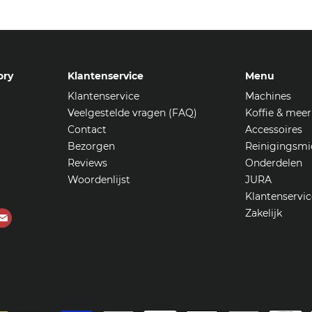
ory
Klantenservice
Menu
Klantenservice
Machines
Veelgestelde vragen (FAQ)
Koffie & meer
Contact
Accessoires
Bezorgen
Reinigingsmi
Reviews
Onderdelen
Woordenlijst
JURA
Klantenservic
Zakelijk
Vind
ons
op
ube
E-
mail