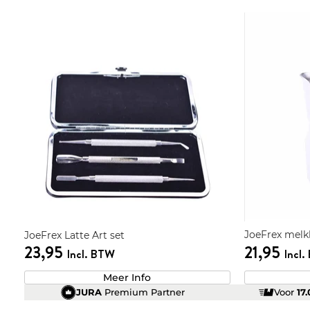
JoeFrex melkk
JoeFrex Latte Art set
23,95
21,95
Incl. BTW
Incl
Meer Info
JURA
Premium Partner
Voor
17