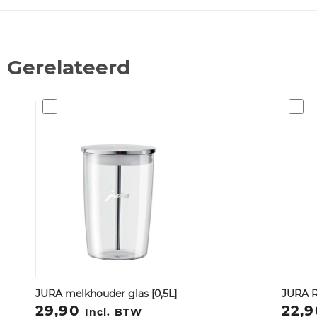
Gerelateerd
JURA melkhouder glas [0,5L]
JURA R
29,90
22,
Incl. BTW