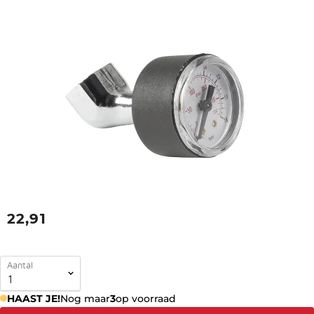
22,91
Aantal
HAAST JE!
Nog maar
3
op voorraad