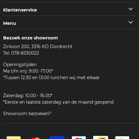
op
op
op
op
Klantenservice
Facebook
Instagram
Youtube
E-
Klantenservice
Menu
mail
Veelgestelde vragen (FAQ)
Machines
Contact
Bezoek onze showroom
Koffie & meer
Bezorgen
Zirkoon 200, 3316 KD Dordrecht
Accessoires
Reviews
Tel: 078-8330022
Reinigingsmiddelen
Woordenlijst
Onderdelen
Openingstijden
JURA
Ma t/m vrij: 9:00 -17:00*
Klantenservice
*Tussen 12:30 en 13:00 lunchen wij met elkaar
Zakelijk
Zaterdag: 10.00 - 16.00*
*Eerste en laatste zaterdag van de maand geopend
Showroom bezoeken?