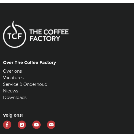
Over The Coffee Factory
Over ons
Vacatures
Service & Onderhoud
Nieuws
Downloads
Volg ons!
Vind
Vind
Vind
Vind
ons
ons
ons
ons