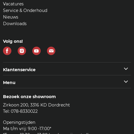
Vacatures
Service & Onderhoud
Nieuws
Downloads
Volg ons!
Vind
Vind
Vind
Vind
ons
ons
ons
ons
op
op
op
op
Klantenservice
Facebook
Instagram
Youtube
E-
Klantenservice
Menu
mail
Veelgestelde vragen (FAQ)
Machines
Contact
Bezoek onze showroom
Koffie & meer
Bezorgen
Zirkoon 200, 3316 KD Dordrecht
Accessoires
Reviews
Tel: 078-8330022
Reinigingsmiddelen
Woordenlijst
Onderdelen
Openingstijden
JURA
Ma t/m vrij: 9:00 -17:00*