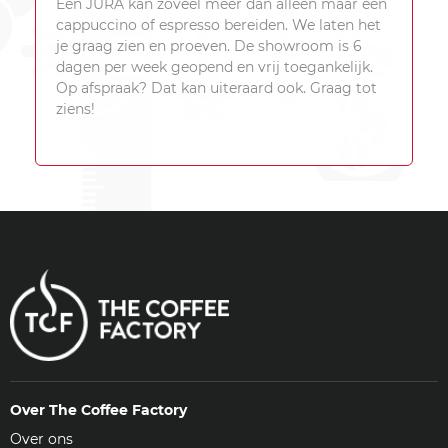
Een JURA kan zoveel meer dan alleen maar een
cappuccino of espresso bereiden. We laten het
je graag zien en proeven. De showroom is 6
dagen per week geopend en vrij toegankelijk.
Op afspraak? Dat kan uiteraard ook. Graag tot
ziens!
Over The Coffee Factory
Over ons