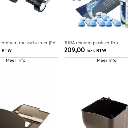
icrofoam melkschuimer [EA]
JURA reinigingspakket Pro
209,00
l. BTW
Incl. BTW
Meer Info
Meer Info