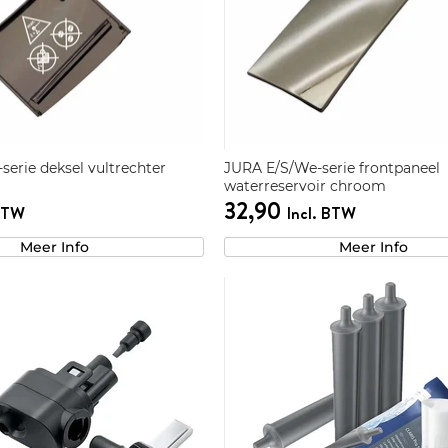
erie deksel vultrechter
JURA E/S/We-serie frontpaneel
waterreservoir chroom
32,90
 BTW
Incl. BTW
Meer Info
Meer Info