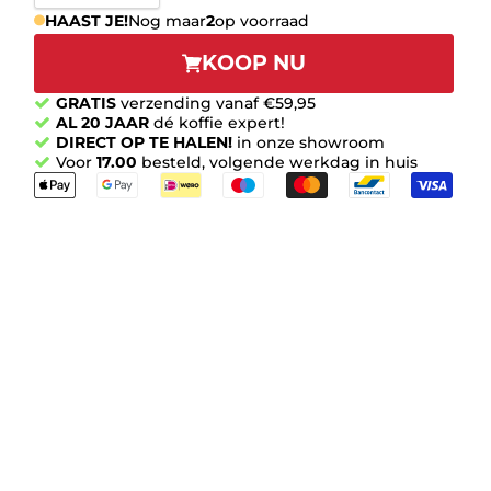
HAAST JE!
Nog maar
2
op voorraad
KOOP NU
GRATIS
verzending vanaf €59,95
AL 20 JAAR
dé koffie expert!
DIRECT OP TE HALEN!
in onze showroom
Voor
17.00
besteld, volgende werkdag in huis