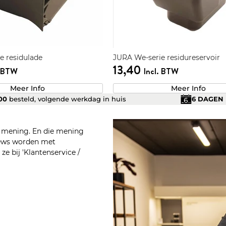
e residulade
JURA We-serie residureservoir
13,40
. BTW
Incl. BTW
Meer Info
Meer Info
.00
besteld, volgende werkdag in huis
6 DAGEN
n mening. En die mening
views worden met
e bij 'Klantenservice /