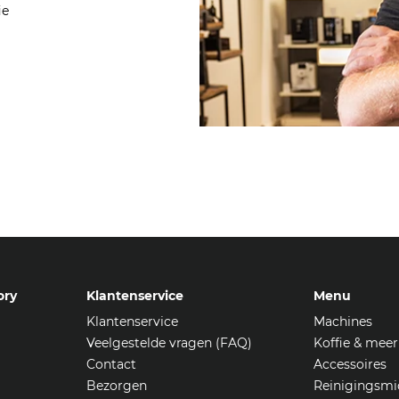
ie
ory
Klantenservice
Menu
Klantenservice
Machines
Veelgestelde vragen (FAQ)
Koffie & meer
Contact
Accessoires
Bezorgen
Reinigingsmi