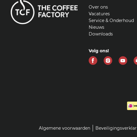
Over ons
Vacatures
Service & Onderhoud
Nieuws
Downloads
Volg ons!
Vind
Vind
Vind
ons
ons
ons
op
op
op
Facebook
Instagram
Yout
Algemene voorwaarden
Beveiligingsverkla