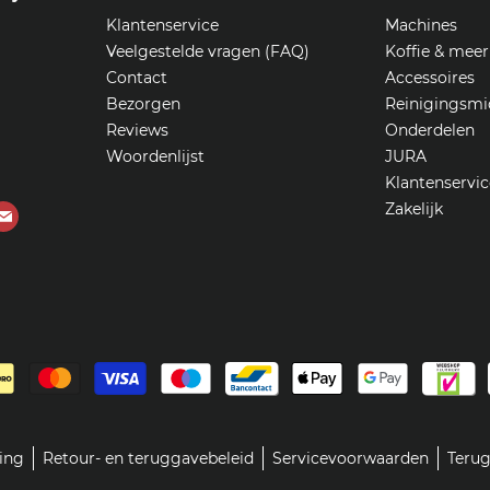
Klantenservice
Machines
Veelgestelde vragen (FAQ)
Koffie & meer
Contact
Accessoires
Bezorgen
Reinigingsmi
Reviews
Onderdelen
Woordenlijst
JURA
Klantenservic
Zakelijk
Vind
ons
op
ube
E-
mail
ring
Retour- en teruggavebeleid
Servicevoorwaarden
Terug