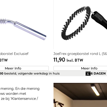
borstel Exclusief
JoeFrex groepborstel rond L (
11,90
. BTW
Incl. BTW
Meer Info
Meer Info
.00
besteld, volgende werkdag in huis
6 DAGEN
n mening. En die mening
views worden met
e bij 'Klantenservice /