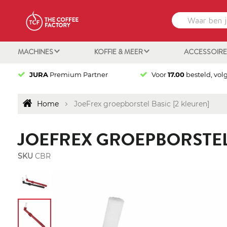
MACHINES
KOFFIE & MEER
ACCESSOIR
JURA
Premium Partner
Voor
17.00
besteld, vol
Home
JoeFrex groepborstel Basic [2 kleuren]
JOEFREX GROEPBORSTEL 
SKU
CBR