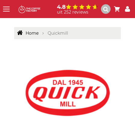
4.8
uit 252 reviews
Menu
Home
Quickmill