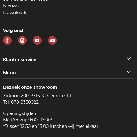
Nieuws
Downloads
Volg ons!
Vind
Vind
Vind
Vind
ons
ons
ons
ons
op
op
op
op
Klantenservice
Facebook
Instagram
Youtube
E-
Klantenservice
Menu
mail
Veelgestelde vragen (FAQ)
Machines
Contact
Bezoek onze showroom
Koffie & meer
Bezorgen
Zirkoon 200, 3316 KD Dordrecht
Accessoires
Reviews
Tel: 078-8330022
Reinigingsmiddelen
Woordenlijst
Onderdelen
Openingstijden
JURA
Ma t/m vrij: 9:00 -17:00*
Klantenservice
*Tussen 12:30 en 13:00 lunchen wij met elkaar
Zakelijk