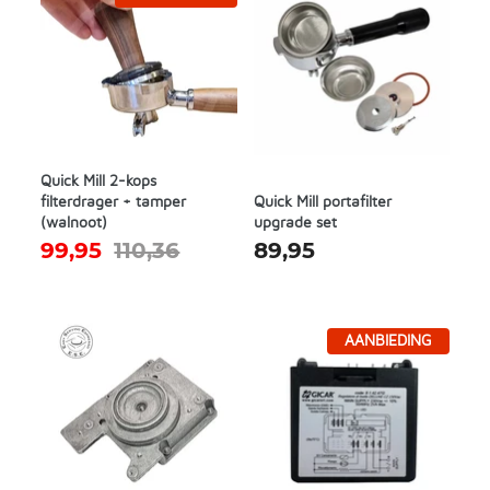
Quick Mill 2-kops
filterdrager + tamper
Quick Mill portafilter
(walnoot)
upgrade set
99,95
110,36
89,95
AANBIEDING